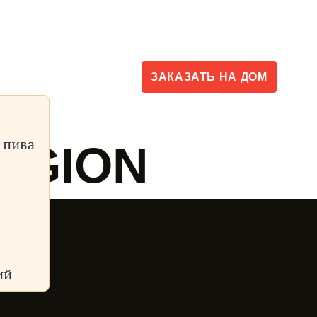
Контакт
ти
ЗАКАЗАТЬ
НА ДОМ
 пива
EGION
ий