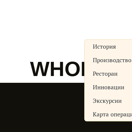
Продукты
Награды
О нас
Новос
История
Производство
WHOLE R
Ресторан
Инновации
Экскурсии
Карта операц