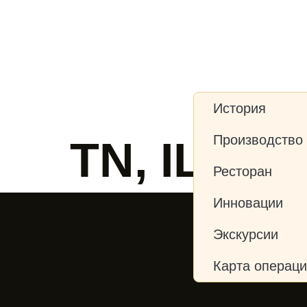
Продукты
Награды
О нас
Новос
История
Производство
TN, IL, NM
Ресторан
Инновации
Экскурсии
Карта операц