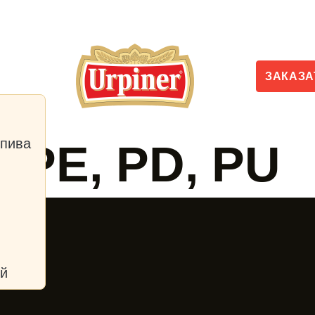
Контакт
ти
ЗАКАЗ
 пива
, PE, PD, PU
ий