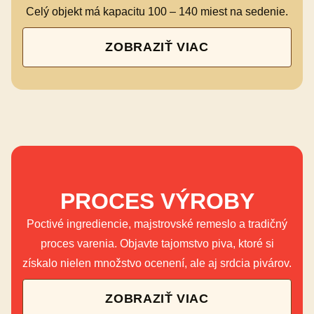
Celý objekt má kapacitu 100 – 140 miest na sedenie.
ZOBRAZIŤ VIAC
PROCES VÝROBY
Poctivé ingrediencie, majstrovské remeslo a tradičný
proces varenia. Objavte tajomstvo piva, ktoré si
získalo nielen množstvo ocenení, ale aj srdcia pivárov.
ZOBRAZIŤ VIAC