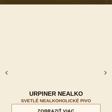
URPINER NEALKO
U
SVETLÉ NEALKOHOLICKÉ PIVO
M
NÁ
ZOBRAZIŤ VIAC