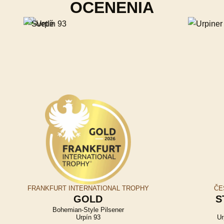
OCENENIA
FRANKFURT INTERNATIONAL TROPHY
ČE
GOLD
S
Bohemian-Style Pilsener
Urpín 93
Ur