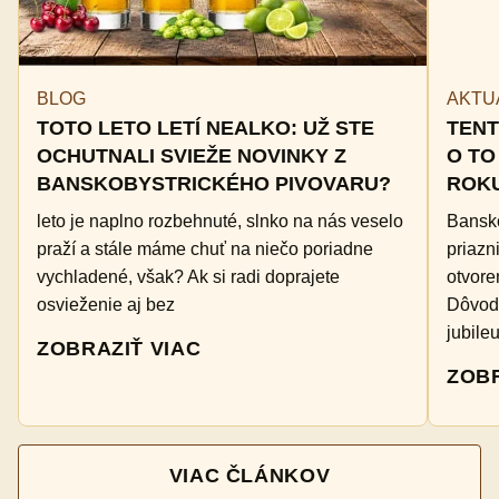
BLOG
AKTU
TOTO LETO LETÍ NEALKO: UŽ STE
TENT
OCHUTNALI SVIEŽE NOVINKY Z
O TO
BANSKOBYSTRICKÉHO PIVOVARU?
ROKU
leto je naplno rozbehnuté, slnko na nás veselo
Bansko
praží a stále máme chuť na niečo poriadne
priazn
vychladené, však? Ak si radi doprajete
otvore
osvieženie aj bez
Dôvodo
jubile
ZOBRAZIŤ VIAC
ZOBR
VIAC ČLÁNKOV