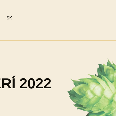
SK
Í 2022