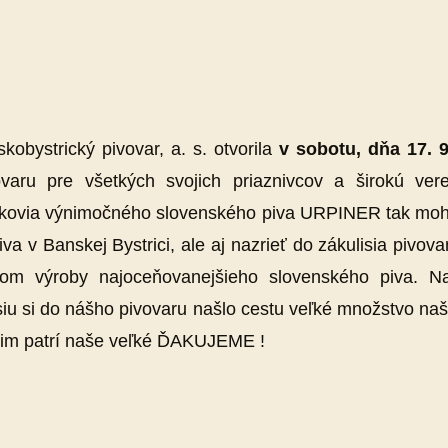
obystrický pivovar, a. s. otvorila
v sobotu, dňa 17. 
aru pre všetkých svojich priaznivcov a širokú verej
úšikovia výnimočného slovenského piva URPINER tak mohl
piva v Banskej Bystrici, ale aj nazrieť do zákulisia pivov
om výroby najoceňovanejšieho slovenského piva. Na
u si do nášho pivovaru našlo cestu veľké množstvo naš
o im patrí naše veľké ĎAKUJEME !