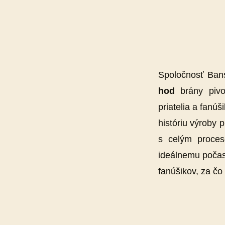
Spoločnosť Bansk
hod
brány pivov
priatelia a fan
históriu výroby 
s celým proces
ideálnemu počasi
fanúšikov, za č