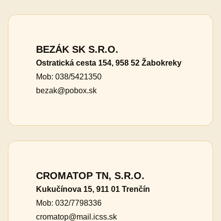
BEZÁK SK S.R.O.
Ostratická cesta 154, 958 52 Žabokreky
Mob: 038/5421350
bezak@pobox.sk
CROMATOP TN, S.R.O.
Kukučínova 15, 911 01 Trenčín
Mob: 032/7798336
cromatop@mail.icss.sk