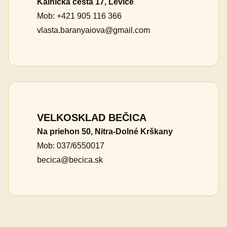
Kalnická cesta 17, Levice
Mob: +421 905 116 366
vlasta.baranyaiova@gmail.com
VELKOSKLAD BEČICA
Na priehon 50, Nitra-Dolné Krškany
Mob: 037/6550017
becica@becica.sk