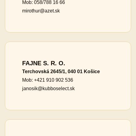
Mob: 058/788 16 66
mirothur@azet.sk
FAJNE S. R. O.
Terchovská 2645/1, 040 01 Košice
Mob: +421 910 902 536
janosik@kubboselect.sk