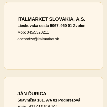
ITALMARKET SLOVAKIA, A.S.
Lieskovská cesta 9067, 960 01 Zvolen
Mob: 045/5320211
obchodzv@italmarket.sk
JÁN ĎURICA
Štiavnička 181, 976 81 Podbrezová
Mob: +421 915 816 104