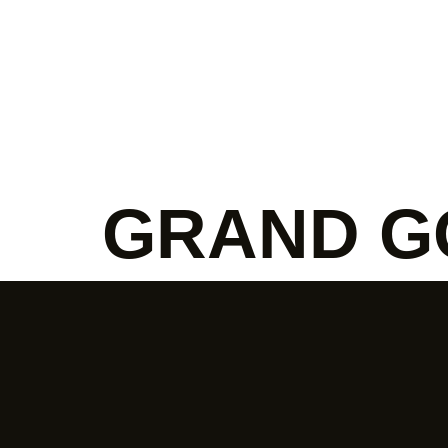
Produkty
Ocenenia
O nás
Aktualit
GRAND G