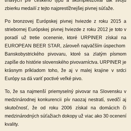
tmavých pív českého typu a skompletizoval tak svoju
zbierku medailí z tejto najprestížnejšej pivnej súťaže.
Po bronzovej Európskej pivnej hviezde z roku 2015 a
striebornej Európskej pivnej hviezde z roku 2012 je toto v
poradí už tretie ocenenie, ktoré URPINER získal na
EUROPEAN BEER STAR, zároveň najväčším úspechom
Banskobystrického pivovaru, ktoré sa zlatým písmom
zapíše do histórie slovenského pivovarníctva. URPINER je
krásnym príkladom toho, že aj v malej krajine v srdci
Európy sa dá variť poctivé veľké pivo.
To, že sa najmenší priemyselný pivovar na Slovensku v
medzinárodnej konkurencii pív naozaj nestratí, svedčí aj
skutočnosť, že od roku 2006 získal na domácich či
medzinárodných súťažiach dokopy už viac ako 30 ocenení
kvality.