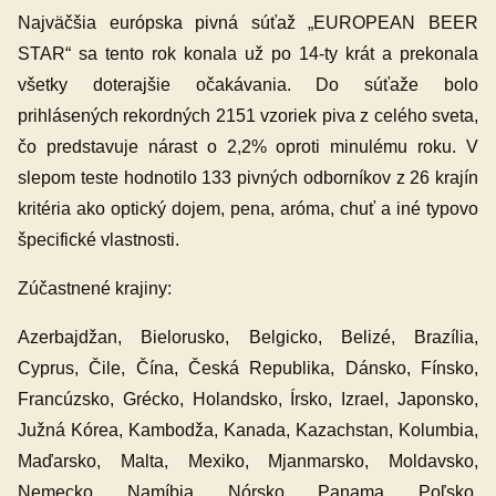
Najväčšia európska pivná súťaž „EUROPEAN BEER
STAR“ sa tento rok konala už po 14-ty krát a prekonala
všetky doterajšie očakávania. Do súťaže bolo
prihlásených rekordných 2151 vzoriek piva z celého sveta,
čo predstavuje nárast o 2,2% oproti minulému roku. V
slepom teste hodnotilo 133 pivných odborníkov z 26 krajín
kritéria ako optický dojem, pena, aróma, chuť a iné typovo
špecifické vlastnosti.
Zúčastnené krajiny:
Azerbajdžan, Bielorusko, Belgicko, Belizé, Brazília,
Cyprus, Čile, Čína, Česká Republika, Dánsko, Fínsko,
Francúzsko, Grécko, Holandsko, Írsko, Izrael, Japonsko,
Južná Kórea, Kambodža, Kanada, Kazachstan, Kolumbia,
Maďarsko, Malta, Mexiko, Mjanmarsko, Moldavsko,
Nemecko, Namíbia, Nórsko, Panama, Poľsko,